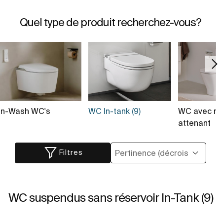
Quel type de produit recherchez-vous?
In-Wash WC's
WC In-tank (9)
WC avec ré
attenant
Filtres
WC suspendus sans réservoir In-Tank (9)