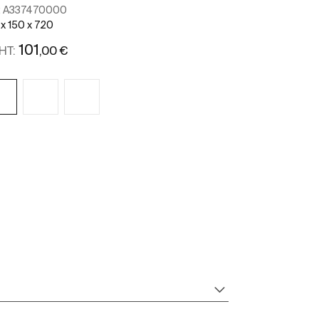
:
A337470000
 x 150 x 720
101
,00 €
HT:
Voir plus