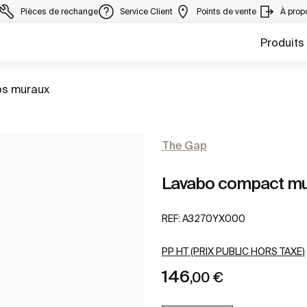
Pièces de rechange
Service Client
Points de vente
À prop
Produits
s muraux
The Gap
Lavabo compact mu
REF:
A3270YX000
PP HT (PRIX PUBLIC HORS TAXE)
146
,00 €