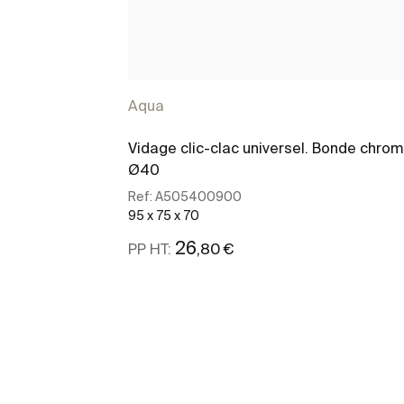
Aqua
Vidage clic-clac universel. Bonde chro
Ø40
Ref:
A505400900
95 x 75 x 70
26
,80 €
PP HT:
Voir plus