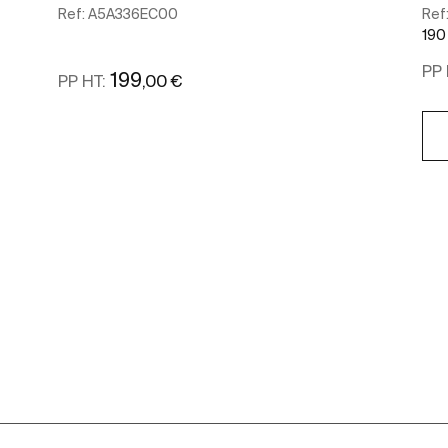
Ref:
A5A336EC00
Ref
190
PP 
199
,00 €
PP HT:
Voir plus