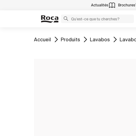
Actualités
Brochures
Aller à
Aller à
Aller à
Aller à
Accueil
Produits
Lavabos
Lavabo