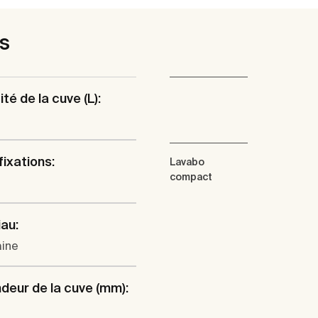
es
té de la cuve (L):
fixations:
Lavabo
compact
au:
aine
deur de la cuve (mm):