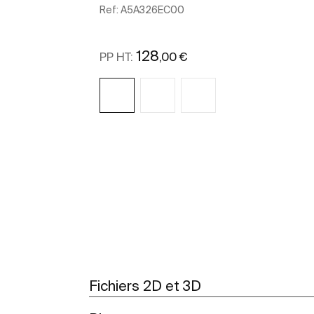
Ref:
A5A326EC00
128
,00 €
PP HT:
Voir plus
Fichiers 2D et 3D