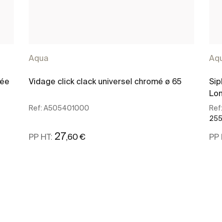
Aqua
Aq
mée
Vidage click clack universel chromé ø 65
Sip
Lo
Ref:
A505401000
Ref
255 
27
,60 €
PP HT:
PP 
Voir plus