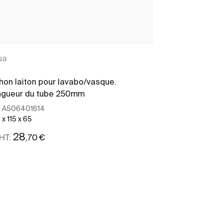
ua
hon laiton pour lavabo/vasque.
ngueur du tube 250mm
:
A506401614
x 115 x 65
28
,70 €
HT:
Voir plus