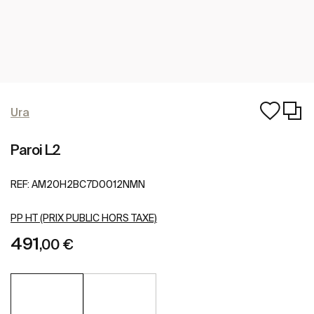
Ura
Paroi L2
REF:
AM20H2BC7D0012NMN
PP HT (PRIX PUBLIC HORS TAXE)
491
,00 €